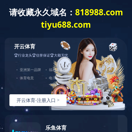
米兰体育
Language
新闻动态
产品咨询
网站米兰体育
产品中心
EVO-TECH
解决方案
不带升降智能机器人
服务支持
关于伊特
联系我们