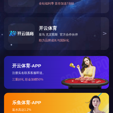
证。
全程技术支持
从项目初期的需求分析，到方案设计、生产制造，再到现场安装调试
和后期维护，伊特将为您提供全生命周期的技术支持。
微信
立即联系我们
联系我们
产品筛选
联系伊特技术团队
获取定制化解决方案