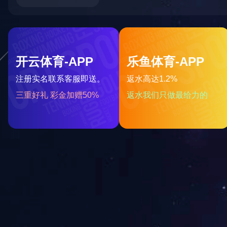
您是否正在为特定的物料搬运难题而困扰？
程，