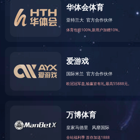
带升降智能机器人
智能机器人是一款应用于道具转运、载人
表演等舞台演出领域的全向车。 其可在
舞台上实现全向运动，其搭载两台P&F的
R2000激光雷达，具备地图构建、路径导
航、轨迹规划等功能。 其全向特性，可
保证车台运动灵活、可靠，增加舞台机械
了解详情
动作的表演力。