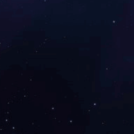
产品中心
EV
刚性链
定制化升降台
智能机器人
视频号
公众号
抖音号
舞台机械