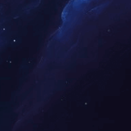
快速原型验证（视项目情况而定）
对于一些复杂或创新性的应用，我们可协助进行
概念设计和初步验证。
立即联系我们