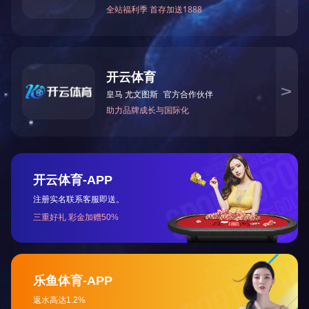
全程技术支持
从项目初期的需求分析，到方案设计、生产制造，再到现场安装调试
和后期维护，伊特将为您提供全生命周期的技术支持。
微信
立即联系我们
联系我们
产品筛选
联系伊特技术团队
获取定制化解决方案