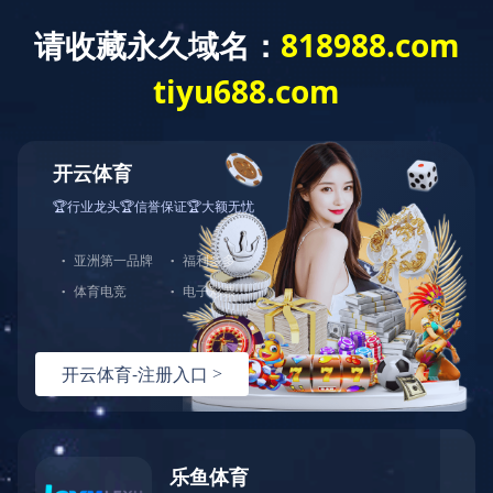
米兰体育
Language
新闻动态
产品咨询
网站米兰体育
产品中心
EVO-TECH
解决方案
刚性链升降台
服务支持
关于伊特
联系我们